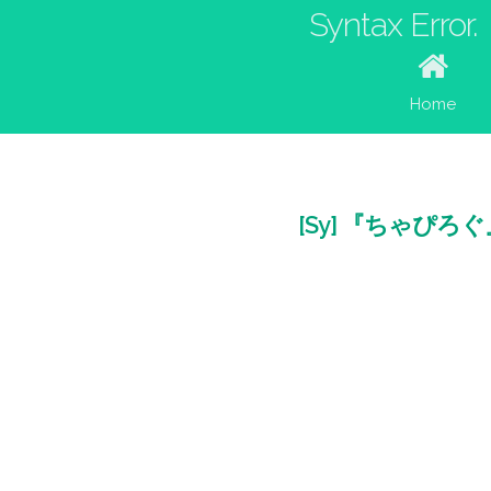
Syntax Error.
Home
[Sy] 『ちゃぴ