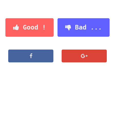
Good !
Bad ...