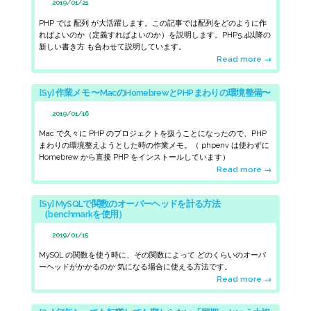
2019/01/21
PHP
では
配列
が大活躍します。この記事では配列をどのように作
ればよいのか（定義すればよいのか）を説明します。
PHP5.4以降の
新しい書き方
も合わせて説明しています。
Read more →
[Sy] 作業メモ 〜MacのHomebrewとPHPまわりの環境整備〜
2019/01/16
Mac で久々に PHP のプロジェクトを扱うことになったので、PHP
まわりの環境整えようとした時の作業メモ。（ phpenv は使わずに
Homebrew から直接 PHP をインストールしています）
Read more →
[Sy] MySQLで関数のオーバーヘッドを計る方法
（benchmarkを使用）
2019/01/15
MySQL
の関数を使う時に、その関数によって
どのくらいのオーバ
ーヘッドがかかるのか
気になる場合に使える方法です。
Read more →