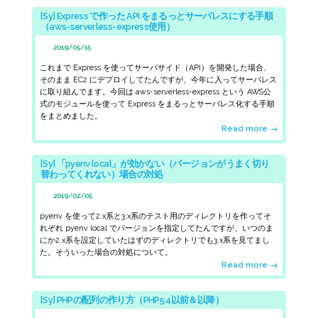
[Sy] Express で作った API をまるっとサーバレスにする手順
（aws-serverless-express使用）
2019/05/15
これまで
Express
を使ってサーバサイド（API）を開発した場合、
そのまま EC2 にデプロイしてたんですが、今年に入ってサーバレス
に取り組んでます。今回は
aws-serverless-express
という AWS公
式のモジュールを使って Express をまるっとサーバレス化する手順
をまとめました。
Read more →
[Sy] 「pyenv local」が効かない（バージョンがうまく切り
替わってくれない）場合の対処
2019/02/05
pyenv
を使って2.x系と3.x系のテスト用のディレクトリを作ってそ
れぞれ
pyenv local
でバージョンを指定してたんですが、いつのま
にか2.x系を設定していたはずのディレクトリでも3.x系を見てまし
た。そういった場合の対処について。
Read more →
[Sy] PHPの配列の作り方（PHP5.4以前＆以降）