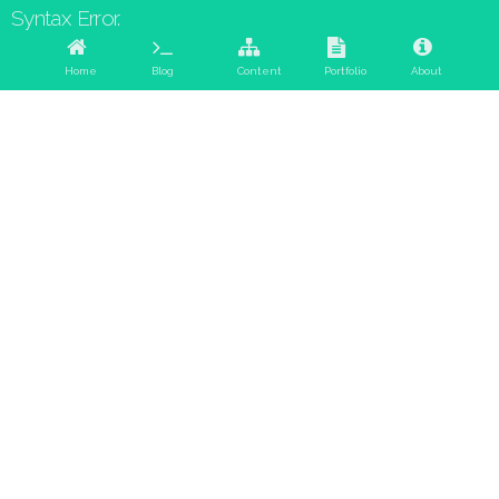
Syntax Error.
Home
Blog
Content
Portfolio
About