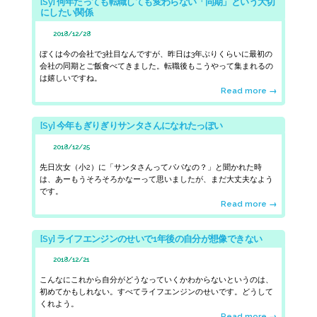
[Sy] 何年たっても転職しても変わらない「同期」という大切
にしたい関係
2018/12/28
ぼくは今の会社で3社目なんですが、昨日は3年ぶりくらいに最初の
会社の同期とご飯食べてきました。転職後もこうやって集まれるの
は嬉しいですね。
Read more →
[Sy] 今年もぎりぎりサンタさんになれたっぽい
2018/12/25
先日次女（小2）に「サンタさんってパパなの？」と聞かれた時
は、あーもうそろそろかなーって思いましたが、まだ大丈夫なよう
です。
Read more →
[Sy] ライフエンジンのせいで1年後の自分が想像できない
2018/12/21
こんなにこれから自分がどうなっていくかわからないというのは、
初めてかもしれない。すべてライフエンジンのせいです。どうして
くれよう。
Read more →