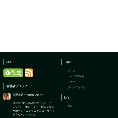
RSS
Tech
ブログ
Tech用語辞典
Demo
管理者プロフィール
ポートフォリオ
歌野光男 / Mitsuo Utano
Life
株式会社PLEASUREでフルリモート
雑記
CTOとして働いてます。個人で技術
サポート／エンジニア育成／サイト
運営など。
⇒ more