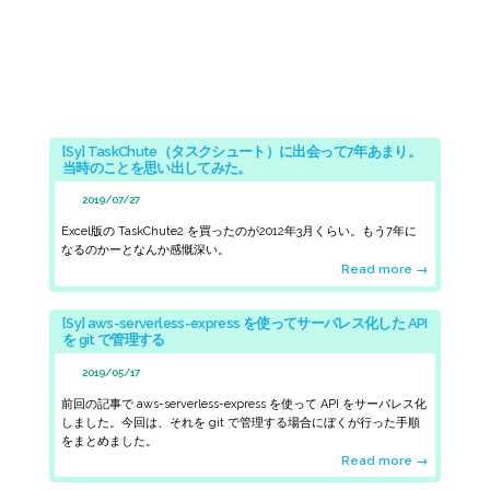
[Sy] TaskChute（タスクシュート）に出会って7年あまり。
当時のことを思い出してみた。
2019/07/27
Excel版の
TaskChute2
を買ったのが2012年3月くらい。もう7年に
なるのかーとなんか感慨深い。
Read more →
[Sy] aws-serverless-express を使ってサーバレス化した API
を git で管理する
2019/05/17
前回の記事で
aws-serverless-express
を使って API をサーバレス化
しました。今回は、それを
git
で管理する場合にぼくが行った手順
をまとめました。
Read more →