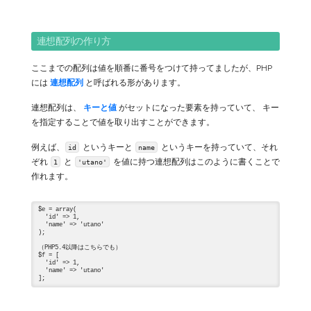
連想配列の作り方
ここまでの配列は値を順番に番号をつけて持ってましたが、PHP
には
連想配列
と呼ばれる形があります。
連想配列は、
キーと値
がセットになった要素を持っていて、 キー
を指定することで値を取り出すことができます。
例えば、
というキーと
というキーを持っていて、それ
id
name
ぞれ
と
を値に持つ連想配列はこのように書くことで
1
'utano'
作れます。
$e = array(

  'id' => 1,

  'name' => 'utano'

);

（PHP5.4以降はこちらでも）

$f = [

  'id' => 1,

  'name' => 'utano'
