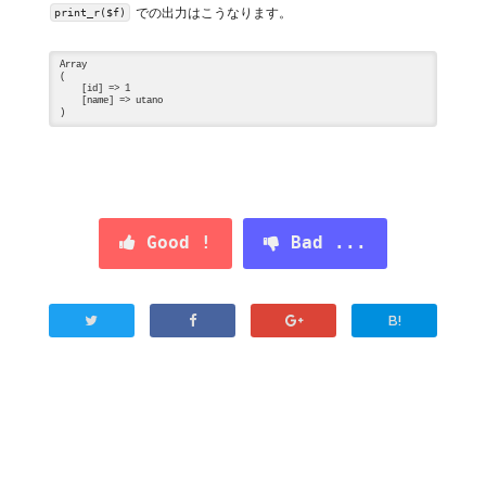
での出力はこうなります。
print_r($f)
Array

(

    [id] => 1

    [name] => utano

Good !
Bad ...
B!