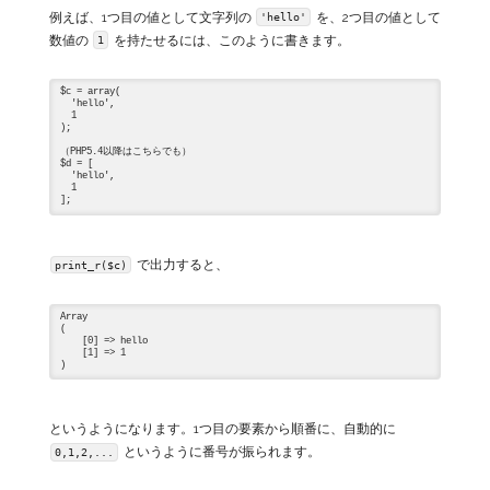
例えば、1つ目の値として文字列の
を、2つ目の値として
'hello'
数値の
を持たせるには、このように書きます。
1
$c = array(

  'hello',

  1

);

（PHP5.4以降はこちらでも）

$d = [

  'hello',

  1

で出力すると、
print_r($c)
Array

(

    [0] => hello

    [1] => 1

というようになります。1つ目の要素から順番に、自動的に
というように番号が振られます。
0,1,2,...