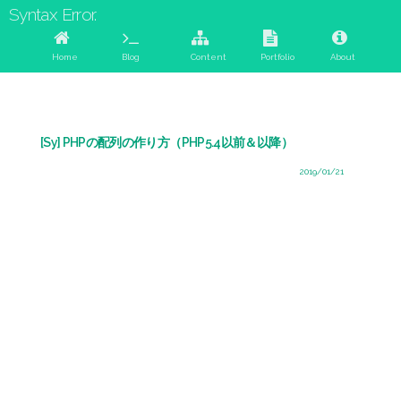
Syntax Error.
Home
Blog
Content
Portfolio
About
[Sy] PHPの配列の作り方（PHP5.4以前＆以降）
2019/01/21