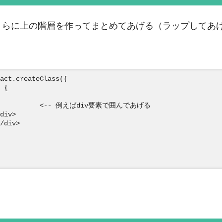
さらに上の階層を作ってまとめてあげる（ラップしてあ
act.createClass({

 {

             <-- 例えばdiv要素で囲んであげる

div>

/div>
