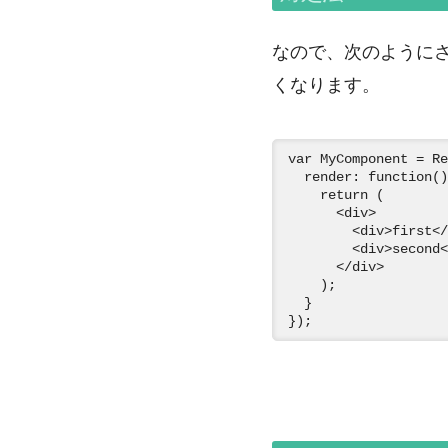
なので、次のように
くなります。
var MyComponent = Re
  render: function()
    return (

      <div>      
        <div>first</
        <div>second<
      </div>

    );

  }
