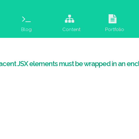
Blog
Content
Portfolio
cent JSX elements must be wrapped in an e