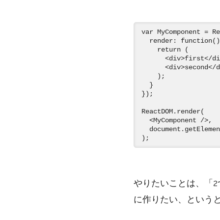
var MyComponent = Re
  render: function()
    return (

      <div>first</di
      <div>second</d
    );

  }

});

ReactDOM.render(

  <MyComponent />,

  document.getElemen
やりたいことは、「2つの
に作りたい、という