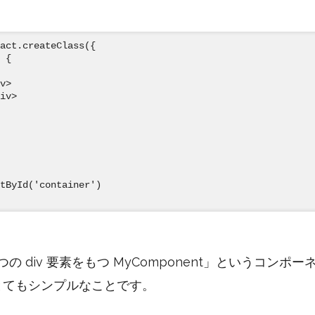
act.createClass({

 {

v>

iv>

tById('container')

 div 要素をもつ MyComponent」というコンポーネン
とてもシンプルなことです。