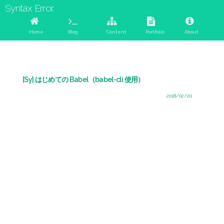
Syntax Error.
Home
Blog
Content
Portfolio
About
[Sy] はじめての Babel（babel-cli 使用）
2018/02/20