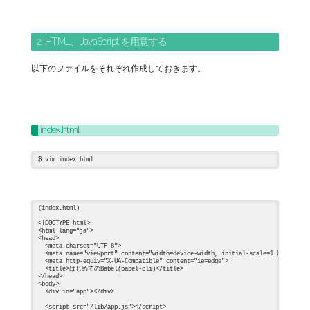
2. HTML、JavaScript を用意する
以下のファイルをそれぞれ作成しておきます。
index.html
(index.html)

<!DOCTYPE html>

<html lang="ja">

<head>

  <meta charset="UTF-8">

  <meta name="viewport" content="width=device-width, initial-scale=1.0">

  <meta http-equiv="X-UA-Compatible" content="ie=edge">

  <title>はじめてのBabel(babel-cli)</title>

</head>

<body>

  <div id="app"></div>

  <script src="/lib/app.js"></script>
