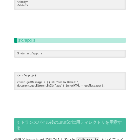
</body>

src/app.js
(src/app.js)

const getMessage = () => "Hello Babel!";

3. トランスパイル後のJavaScript用ディレクトリを用意す
る
先ほど index.html で読み込んでいた
というファイ
/lib/app.js