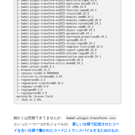
├─ babel-plugin-transform-es2015-destructuring@6.23.0

├─ babel-plugin-transform-es2015-duplicate-keys@6.24.1

├─ babel-plugin-transform-es2015-for-of@6.23.0

├─ babel-plugin-transform-es2015-function-name@6.24.1

├─ babel-plugin-transform-es2015-literals@6.22.0

├─ babel-plugin-transform-es2015-modules-amd@6.24.1

├─ babel-plugin-transform-es2015-modules-commonjs@6.26.0

├─ babel-plugin-transform-es2015-modules-systemjs@6.24.1

├─ babel-plugin-transform-es2015-modules-umd@6.24.1

├─ babel-plugin-transform-es2015-object-super@6.24.1

├─ babel-plugin-transform-es2015-parameters@6.24.1

├─ babel-plugin-transform-es2015-shorthand-properties@6.24.1

├─ babel-plugin-transform-es2015-spread@6.22.0

├─ babel-plugin-transform-es2015-sticky-regex@6.24.1

├─ babel-plugin-transform-es2015-template-literals@6.22.0

├─ babel-plugin-transform-es2015-typeof-symbol@6.23.0

├─ babel-plugin-transform-es2015-unicode-regex@6.24.1

├─ babel-plugin-transform-exponentiation-operator@6.24.1

├─ babel-plugin-transform-regenerator@6.26.0

├─ babel-plugin-transform-strict-mode@6.24.1

├─ babel-preset-env@1.6.1

├─ browserslist@2.11.3

├─ caniuse-lite@1.0.30000809

├─ electron-to-chromium@1.3.33

├─ regenerate@1.3.3

├─ regenerator-transform@0.10.1

├─ regexpu-core@2.0.0

├─ regjsgen@0.2.0

└─ regjsparser@0.1.5

warning No license field

細かくは把握できてませんが、
babel-plugin-transform--xxx
といった一つ一つのモジュールが、
新しい仕様で記述されたコー
ドを古い仕様で書かれたコードにトランスパイルするためのもの