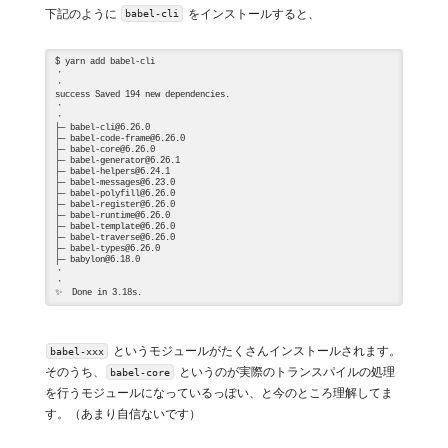
下記のように
をインストールすると、
babel-cli
$ yarn add babel-cli

・

・

success Saved 194 new dependencies.

・

・

├─ babel-cli@6.26.0

├─ babel-code-frame@6.26.0

├─ babel-core@6.26.0

├─ babel-generator@6.26.1

├─ babel-helpers@6.24.1

├─ babel-messages@6.23.0

├─ babel-polyfill@6.26.0

├─ babel-register@6.26.0

├─ babel-runtime@6.26.0

├─ babel-template@6.26.0

├─ babel-traverse@6.26.0

├─ babel-types@6.26.0

├─ babylon@6.18.0

・

・

というモジュールがたくさんインストールされます。
babel-xxx
そのうち、
というのが実際のトランスパイルの処理
babel-core
を行うモジュールになっているっぽい、と今のところ理解してま
す。（あまり自信ないです）