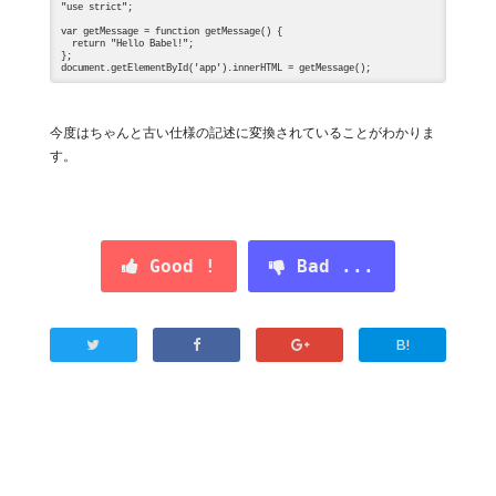
"use strict";

var getMessage = function getMessage() {

  return "Hello Babel!";

};

今度はちゃんと古い仕様の記述に変換されていることがわかりま
す。
Good !
Bad ...
B!