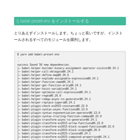
5. babel-preset-env をインストールする
とりあえずインストールします。ちょっと長いですが、インスト
ールされるすべてのモジュールを羅列します。
$ yarn add babel-preset-env

・

・

success Saved 50 new dependencies.

├─ babel-helper-builder-binary-assignment-operator-visitor@6.24.1

├─ babel-helper-call-delegate@6.24.1

├─ babel-helper-define-map@6.26.0

├─ babel-helper-explode-assignable-expression@6.24.1

├─ babel-helper-function-name@6.24.1

├─ babel-helper-get-function-arity@6.24.1

├─ babel-helper-hoist-variables@6.24.1

├─ babel-helper-optimise-call-expression@6.24.1

├─ babel-helper-regex@6.26.0

├─ babel-helper-remap-async-to-generator@6.24.1

├─ babel-helper-replace-supers@6.24.1

├─ babel-plugin-check-es2015-constants@6.22.0

├─ babel-plugin-syntax-async-functions@6.13.0

├─ babel-plugin-syntax-exponentiation-operator@6.13.0

├─ babel-plugin-syntax-trailing-function-commas@6.22.0

├─ babel-plugin-transform-async-to-generator@6.24.1

├─ babel-plugin-transform-es2015-arrow-functions@6.22.0

├─ babel-plugin-transform-es2015-block-scoped-functions@6.22.0

├─ babel-plugin-transform-es2015-block-scoping@6.26.0

├─ babel-plugin-transform-es2015-classes@6.24.1

├─ babel-plugin-transform-es2015-computed-properties@6.24.1
