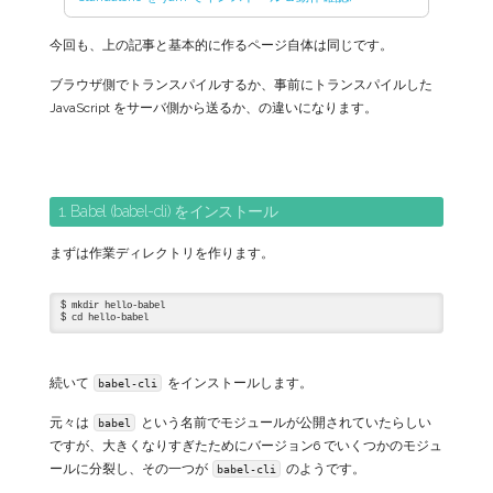
今回も、上の記事と基本的に作るページ自体は同じです。
ブラウザ側でトランスパイルするか、事前にトランスパイルした
JavaScript をサーバ側から送るか、の違いになります。
1. Babel (babel-cli) をインストール
まずは作業ディレクトリを作ります。
$ mkdir hello-babel

続いて
をインストールします。
babel-cli
元々は
という名前でモジュールが公開されていたらしい
babel
ですが、大きくなりすぎたためにバージョン6 でいくつかのモジュ
ールに分裂し、その一つが
のようです。
babel-cli