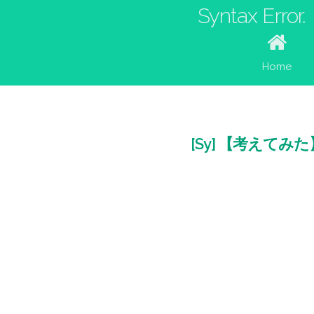
Syntax Error.
Home
[Sy] 【考え